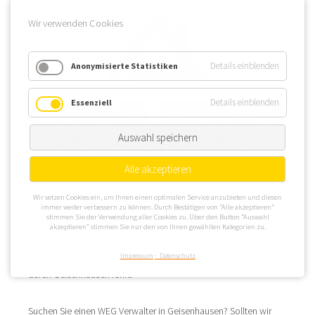
Wir verwenden Cookies
Details einblenden
Anonymisierte Statistiken
Details einblenden
Essenziell
Auswahl speichern
Alle akzeptieren
Wir setzen Cookies ein, um Ihnen einen optimalen Service anzubieten und diesen
Geisenhausen hat einer WEG Verwaltung schöne Immobilien im
immer weiter verbessern zu können. Durch Bestätigen von “Alle akzeptieren”
stimmen Sie der Verwendung aller Cookies zu. Über den Button “Auswahl
Umfeld der Kleinen Vils, die durch Geisenhausen fließt, zu
akzeptieren” stimmen Sie nur den von Ihnen gewählten Kategorien zu.
bieten. Den Markt im Landkreis Landshut kann eine WEG
Verwaltung gut über die Bundesstraße B 299 erreichen, die
Impressum
Datenschutz
durch Geisenhausen führt.
Suchen Sie einen WEG Verwalter in Geisenhausen? Sollten wir