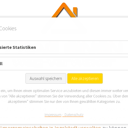
Cookies
ierte Statistiken
ll
Auswahl speichern
Alle akzeptieren
Einwohnern ist Gaimersheim im Blickpunkt der WEG Verwal
 ein, um Ihnen einen optimalen Service anzubieten und diesen immer weiter ve
 von “Alle akzeptieren” stimmen Sie der Verwendung aller Cookies zu. Über de
egt am Südrand des Landkreises Eichstätt und eine dort 
akzeptieren” stimmen Sie nur den von Ihnen gewählten Kategorien zu.
ie Ortsteile Gabel, Gaimersheim, Lippertshofen sowie Rac
Impressum
Datenschutz
bilien in Gaimersheim zu verwalten. Dazu aber auch die