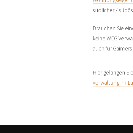
Wohnungseigentü
südlicher / südös
Brauchen Sie ein
keine WEG Verwa
auch für Gaimer
Hier gelangen Si
Verwaltung im La