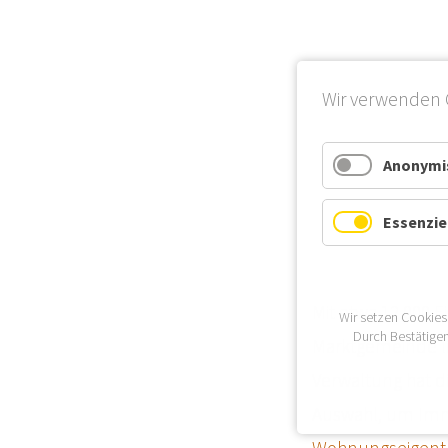
Wir verwenden 
Anonymis
Essenzie
Mit etwa 12.000 
Wir setzen Cookies
Durch Bestätigen
Marktgemeinde li
Verwaltung hat d
Auswahl, um Immo