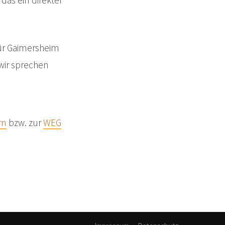
das ein direkter
für Gaimersheim
 wir sprechen
rn
bzw. zur
WEG