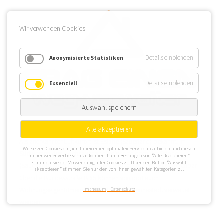
Wir verwenden Cookies
Details einblenden
Anonymisierte Statistiken
Details einblenden
Essenziell
Auswahl speichern
Alle akzeptieren
Als anerkannter Luftkurort ist Eslohe (Sauerland) bekannt. Im
Wir setzen Cookies ein, um Ihnen einen optimalen Service anzubieten und diesen
Südwesten des Hochsauerlandkreises gelegen, ist Eslohe
immer weiter verbessern zu können. Durch Bestätigen von “Alle akzeptieren”
stimmen Sie der Verwendung aller Cookies zu. Über den Button “Auswahl
(Sauerland) auch in der WEG Verwaltung bekannt. Gut erreichbar
akzeptieren” stimmen Sie nur den von Ihnen gewählten Kategorien zu.
über die Bundesstraße B 55 können von dort auch
Wohnungseigentümergemeinschaften in Lennestadt verwaltet
Impressum
Datenschutz
werden.