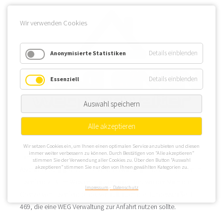
Wir verwenden Cookies
Details einblenden
Anonymisierte Statistiken
Details einblenden
Essenziell
Auswahl speichern
Alle akzeptieren
Elsenfeld ist eine Marktgemeinde im nördlichen Teil des
Wir setzen Cookies ein, um Ihnen einen optimalen Service anzubieten und diesen
immer weiter verbessern zu können. Durch Bestätigen von “Alle akzeptieren”
Landkreises Miltenberg, wo Elsenfeld auch an den Landkreis
stimmen Sie der Verwendung aller Cookies zu. Über den Button “Auswahl
akzeptieren” stimmen Sie nur den von Ihnen gewählten Kategorien zu.
Aschaffenburg grenzt. Eine WEG Verwaltung findet Immobilien in
Elsenfeld z. B. im Westen in guter Lage. Dort wo der Main die
Impressum
Datenschutz
Grenze von Elsenfeld bildet verläuft auch die Bundesstraße B
469, die eine WEG Verwaltung zur Anfahrt nutzen sollte.