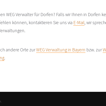
en WEG Verwalter für Dorfen? Falls wir Ihnen in Dorfen k
hlen können, kontaktieren Sie uns via
E-Mail
, wir sprec
Verwaltungen.
och andere Orte zur
WEG Verwaltung in Bayern
bzw. zur
W
ing
.
n.