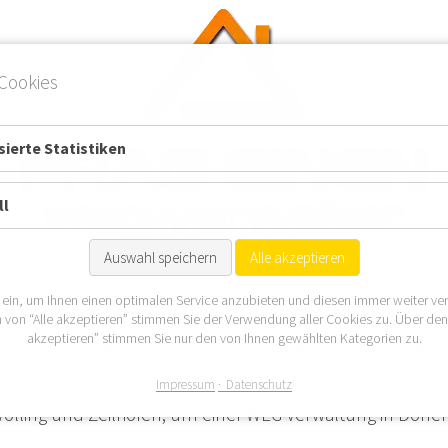
Cookies
ierte Statistiken
ll
Auswahl speichern
Alle akzeptieren
 ein, um Ihnen einen optimalen Service anzubieten und diesen immer weiter ve
tadt im Landkreis Erding an der Ostseite. Zur WEG Verwalt
 von “Alle akzeptieren” stimmen Sie der Verwendung aller Cookies zu. Über de
akzeptieren” stimmen Sie nur den von Ihnen gewählten Kategorien zu.
 Dorfen flächenmäßig sehr groß ist. Die ca. 14.500 Einwohn
adteile wie z. B. Algasing, Jaibing und Kalling über Schwi
Impressum
Datenschutz
ölling und Zeilhofen, um einer WEG Verwaltung in Dorfe