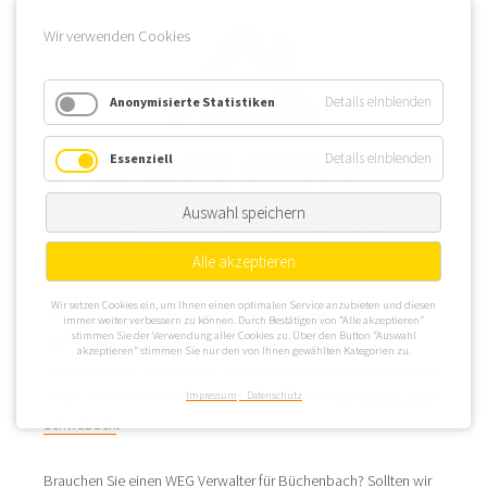
Wir verwenden Cookies
Details einblenden
Anonymisierte Statistiken
Details einblenden
Essenziell
Auswahl speichern
Alle akzeptieren
Wir setzen Cookies ein, um Ihnen einen optimalen Service anzubieten und diesen
Büchenbach ist eine Gemeinde des Landkreises Roth, wo sich
immer weiter verbessern zu können. Durch Bestätigen von “Alle akzeptieren”
stimmen Sie der Verwendung aller Cookies zu. Über den Button “Auswahl
Büchenbach am Nordrand befindet. Dadurch grenzt
akzeptieren” stimmen Sie nur den von Ihnen gewählten Kategorien zu.
Büchenbach an Schwabach und erleichtert einer in Büchenbach
tätigen WEG Verwaltung auch die zusätzliche
WEG Verwaltung in
Impressum
Datenschutz
Schwabach
.
Brauchen Sie einen WEG Verwalter für Büchenbach? Sollten wir