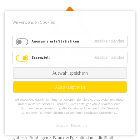
Wir verwenden Cookies
Details einblenden
Anonymisierte Statistiken
Details einblenden
Essenziell
Auswahl speichern
Alle akzeptieren
Bopfingen ist mit rund 12.000 Einwohnern ein guter Standort im
Ostalbkreis für eine WEG Verwaltung. Bekannt ist Bopfingen,
Wir setzen Cookies ein, um Ihnen einen optimalen Service anzubieten und diesen
immer weiter verbessern zu können. Durch Bestätigen von “Alle akzeptieren”
auch außerhalb der WEG Verwaltung, für das Schloss Baldern
stimmen Sie der Verwendung aller Cookies zu. Über den Button “Auswahl
akzeptieren” stimmen Sie nur den von Ihnen gewählten Kategorien zu.
und den Flugplatz Bopfingen. WEG Verwaltungen in Bopfingen
können auch in Bayern Eigentümergemeinschaften verwalten, da
Impressum
Datenschutz
Bopfingen im Osten an den Freistaat grenzt. Schöne Immobilien
gibt es in Bopfingen z. B. an der Eger, die durch die Stadt