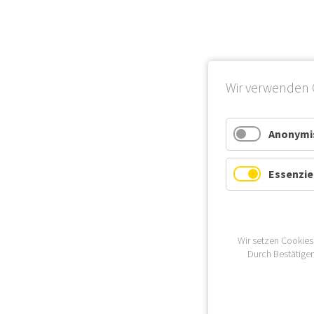
Wir verwenden 
Anonymis
Essenzie
Wir setzen Cookies
Die Gemeinde Boc
Durch Bestätigen
Südspitze. Für e
sowie die Tatsach