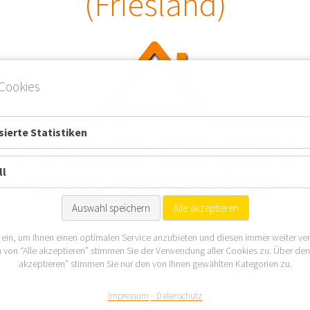
(Friesland)
Cookies
ierte Statistiken
ll
Auswahl speichern
Alle akzeptieren
 ein, um Ihnen einen optimalen Service anzubieten und diesen immer weiter ve
khorn (Friesland) befindet sich im Landkreis Friesland 
 von “Alle akzeptieren” stimmen Sie der Verwendung aller Cookies zu. Über de
akzeptieren” stimmen Sie nur den von Ihnen gewählten Kategorien zu.
ine WEG Verwaltung in Bockhorn sind die etwa 8.500 Einw
Impressum
Datenschutz
e, dass Bockhorn ein staatlich anerkannter Erholungsort i