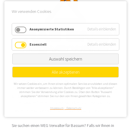
Wir verwenden Cookies
Details einblenden
Anonymisierte Statistiken
Details einblenden
Essenziell
Auswahl speichern
Alle akzeptieren
Die Stadt Bassum ist im Landkreis Diepholz gelegen, wo sich
Bassum am Westrand befindet. WEG Verwaltungen finden in
Wir setzen Cookies ein, um Ihnen einen optimalen Service anzubieten und diesen
Bassum einen Immobiliensektor mit ca. 16.000 Einwohnern und
immer weiter verbessern zu können. Durch Bestätigen von “Alle akzeptieren”
stimmen Sie der Verwendung aller Cookies zu. Über den Button “Auswahl
gut gelegenen Immobilien z. B. Richtung Nienstedter Beeke.
akzeptieren” stimmen Sie nur den von Ihnen gewählten Kategorien zu.
Durch Bassum führen die Bundesstraßen B 51 und B 61 und
Impressum
Datenschutz
machen eine dort verwaltende WEG Verwaltung flexibel.
Sie suchen einen WEG Verwalter für Bassum? Falls wir Ihnen in