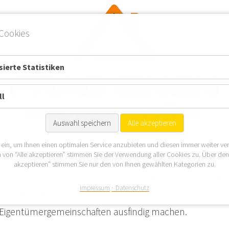
Cookies
ierte Statistiken
ll
Auswahl speichern
Alle akzeptieren
 ein, um Ihnen einen optimalen Service anzubieten und diesen immer weiter ve
 von “Alle akzeptieren” stimmen Sie der Verwendung aller Cookies zu. Über de
r WEG Verwaltung mitunter auch Schusterstadt genannt, 
akzeptieren” stimmen Sie nur den von Ihnen gewählten Kategorien zu.
eberg. Tolle Lagen für Immobilien in Barmstedt sind die
Impressum
Datenschutz
tzauer See, der sich im Süden von Barmstedt befindet. 
Eigentümergemeinschaften ausfindig machen.