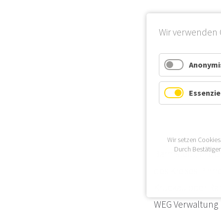
Wir verwenden 
Anonymis
Essenzie
Wir setzen Cookies
Durch Bestätigen
Barmstedt, in de
des Kreises Pinn
Krückau oder Ran
WEG Verwaltung 