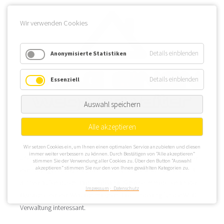
Wir verwenden Cookies
Details einblenden
Anonymisierte Statistiken
Details einblenden
Essenziell
Auswahl speichern
Alle akzeptieren
Bad Hindelang liegt im Südosten des Landkreises Oberallgäu
Wir setzen Cookies ein, um Ihnen einen optimalen Service anzubieten und diesen
immer weiter verbessern zu können. Durch Bestätigen von “Alle akzeptieren”
und grenzt dort an Österreich, ist für eine WEG Verwaltung aber
stimmen Sie der Verwendung aller Cookies zu. Über den Button “Auswahl
akzeptieren” stimmen Sie nur den von Ihnen gewählten Kategorien zu.
dennoch gut erreichbar, denn die Bundesstraßen B 308 und B
310 verlaufen durch Bad Hindelang. Schöne Immobilien an der
Impressum
Datenschutz
Ostrach oder der Wertach machen Bad Hindelang für die WEG
Verwaltung interessant.