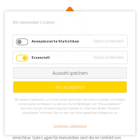
Wir verwenden Cookies
Details einblenden
Anonymisierte Statistiken
Details einblenden
Essenziell
Auswahl speichern
Alle akzeptieren
WEG Verwaltung ist nur eine mögliche Form der
Immobilienverwaltung in Bad Brückenau, denn die Stadt im
Wir setzen Cookies ein, um Ihnen einen optimalen Service anzubieten und diesen
immer weiter verbessern zu können. Durch Bestätigen von “Alle akzeptieren”
Landkreis Bad Kissingen ist als Heilbad anerkannt. Da wird eine
stimmen Sie der Verwendung aller Cookies zu. Über den Button “Auswahl
akzeptieren” stimmen Sie nur den von Ihnen gewählten Kategorien zu.
WEG Verwaltung auch andere Möglichkeiten innerhalb der
Immobilienverwaltung in Bad Brückenau wahrnehmen können.
Impressum
Datenschutz
Die Stadt ist über die Autobahn A 7 und die Bundesstraße B 27
erreichbar. Gute Lagen für Immobilien sind die im Umfeld von