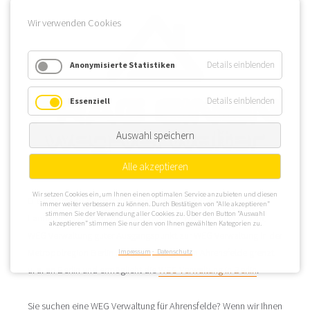
Wir verwenden Cookies
Details einblenden
Anonymisierte Statistiken
Details einblenden
Essenziell
Auswahl speichern
Alle akzeptieren
Wir setzen Cookies ein, um Ihnen einen optimalen Service anzubieten und diesen
Die Gemeinde Ahrensfelde liegt in der Südspitze des
immer weiter verbessern zu können. Durch Bestätigen von “Alle akzeptieren”
stimmen Sie der Verwendung aller Cookies zu. Über den Button “Auswahl
Landkreises Barnim. Bei etwa 12.000 Einwohnern ein für eine
akzeptieren” stimmen Sie nur den von Ihnen gewählten Kategorien zu.
WEG Verwaltung guter Ausgangspunkt zur WEG Verwaltung in der
Metropolregion Berlin / Brandenburg, denn Ahrensfelde grenzt
Impressum
Datenschutz
u. a. an Berlin und ermöglicht die
WEG Verwaltung in Berlin
.
Sie suchen eine WEG Verwaltung für Ahrensfelde? Wenn wir Ihnen