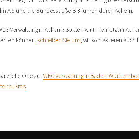
chern liegt. Zur WEG Verwaltung in Achern gibt es versch
ahn A 5 und die Bundesstraße B 3 führen durch Achern.
WEG Verwaltung in Achern? Sollten wir Ihnen jetzt in Ach
fehlen können,
schreiben Sie uns
, wir kontaktieren auch
sätzliche Orte zur
WEG Verwaltung in Baden-Württember
tenaukreis
.