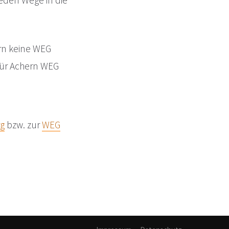
ieden Wege in die
ern keine WEG
 für Achern WEG
g
bzw. zur
WEG