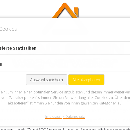
Cookies
ierte Statistiken
ll
Auswahl speichern
Alle akzeptieren
Nordrand des Ortenaukreises, wo sich auch eine Exklave d
 ein, um Ihnen einen optimalen Service anzubieten und diesen immer weiter ve
 von “Alle akzeptieren” stimmen Sie der Verwendung aller Cookies zu. Über de
weiter östlich, befindet. Eine WEG Verwaltung in Achern h
akzeptieren” stimmen Sie nur den von Ihnen gewählten Kategorien zu.
 Immobiliensektor mit gut 25.000 Einwohnern. Gut geleg
Impressum
Datenschutz
her oder am Achernsee, die durch die Stadt fließt bzw. d